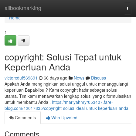
Home
allbookmarking
Togg
navi
Home
1
copyright: Solusi Tepat untuk
Keperluan Anda
victorxduf569691
66 days ago
News
Discuss
Apakah Anda menginginkan solusi unggul untuk menanggulangi
keperluan Bapak/Ibu ? Kami copyright hadir sebagai solusi
utama. Tim kami menawarkan lengkap solusi yang diformulasikan
untuk membantu Anda .
https://mariyahnryr053407.fare-
blog.com/42017835/copyright-solusi-ideal-untuk-keperluan-anda
Comments
Who Upvoted
Comments