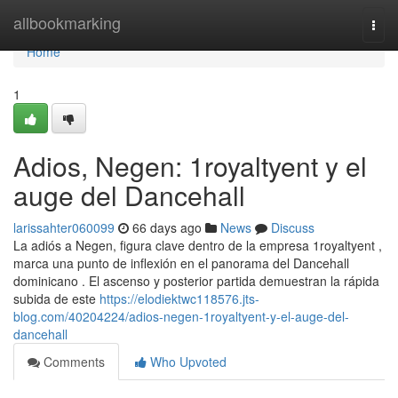
Home
allbookmarking
Togg
navi
Home
1
Adios, Negen: 1royaltyent y el
auge del Dancehall
larissahter060099
66 days ago
News
Discuss
La adiós a Negen, figura clave dentro de la empresa 1royaltyent ,
marca una punto de inflexión en el panorama del Dancehall
dominicano . El ascenso y posterior partida demuestran la rápida
subida de este
https://elodiektwc118576.jts-
blog.com/40204224/adios-negen-1royaltyent-y-el-auge-del-
dancehall
Comments
Who Upvoted