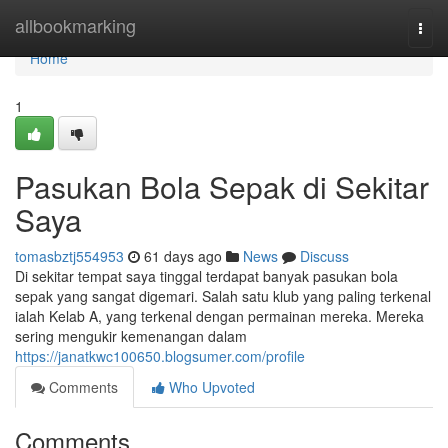
Home
allbookmarking
Togg
navi
Home
1
Pasukan Bola Sepak di Sekitar
Saya
tomasbztj554953
61 days ago
News
Discuss
Di sekitar tempat saya tinggal terdapat banyak pasukan bola
sepak yang sangat digemari. Salah satu klub yang paling terkenal
ialah Kelab A, yang terkenal dengan permainan mereka. Mereka
sering mengukir kemenangan dalam
https://janatkwc100650.blogsumer.com/profile
Comments
Who Upvoted
Comments