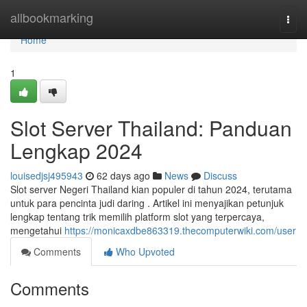
Home
allbookmarking
Togg
navi
Home
1
Slot Server Thailand: Panduan
Lengkap 2024
louisedjsj495943
62 days ago
News
Discuss
Slot server Negeri Thailand kian populer di tahun 2024, terutama
untuk para pencinta judi daring . Artikel ini menyajikan petunjuk
lengkap tentang trik memilih platform slot yang terpercaya,
mengetahui
https://monicaxdbe863319.thecomputerwiki.com/user
Comments
Who Upvoted
Comments