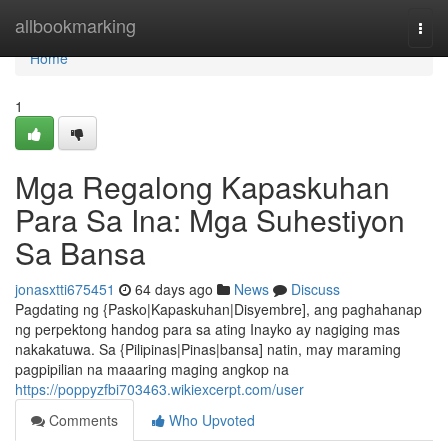
Home
allbookmarking
Togg
navi
Home
1
Mga Regalong Kapaskuhan
Para Sa Ina: Mga Suhestiyon
Sa Bansa
jonasxtti675451
64 days ago
News
Discuss
Pagdating ng {Pasko|Kapaskuhan|Disyembre], ang paghahanap
ng perpektong handog para sa ating Inayko ay nagiging mas
nakakatuwa. Sa {Pilipinas|Pinas|bansa] natin, may maraming
pagpipilian na maaaring maging angkop na
https://poppyzfbi703463.wikiexcerpt.com/user
Comments
Who Upvoted