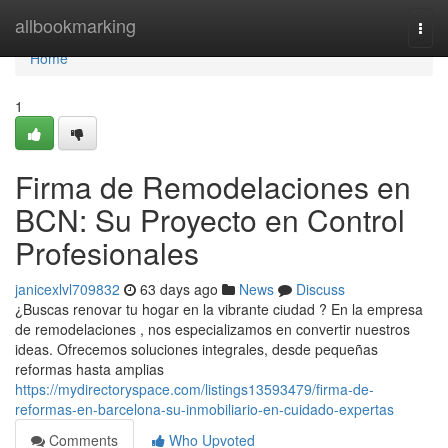
Home
allbookmarking
Togg
navi
Home
1
Firma de Remodelaciones en
BCN: Su Proyecto en Control
Profesionales
janicexlvl709832
63 days ago
News
Discuss
¿Buscas renovar tu hogar en la vibrante ciudad ? En la empresa
de remodelaciones , nos especializamos en convertir nuestros
ideas. Ofrecemos soluciones integrales, desde pequeñas
reformas hasta amplias
https://mydirectoryspace.com/listings13593479/firma-de-
reformas-en-barcelona-su-inmobiliario-en-cuidado-expertas
Comments
Who Upvoted