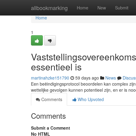
Home
allbookmarking
Home
New
Submit
Home
1
Vaststellingsovereenkoms
essentieel is
martinahzke151790
59 days ago
News
Discus
Een beëindigingsprotocol beoordelen kan complex zijn
wettelijke gevolgen kunnen potentieel zijn, en er is no
Comments
Who Upvoted
Comments
Submit a Comment
No HTML