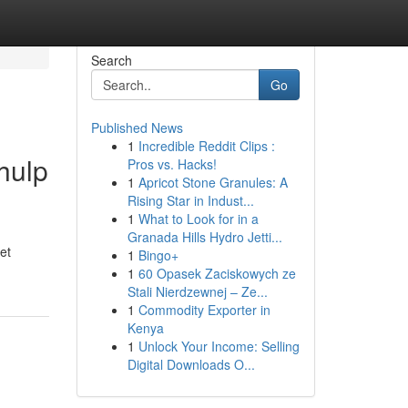
Search
Go
Published News
1
Incredible Reddit Clips :
hulp
Pros vs. Hacks!
1
Apricot Stone Granules: A
Rising Star in Indust...
1
What to Look for in a
Granada Hills Hydro Jetti...
et
1
Bingo+
1
60 Opasek Zaciskowych ze
Stali Nierdzewnej – Ze...
1
Commodity Exporter in
Kenya
1
Unlock Your Income: Selling
Digital Downloads O...