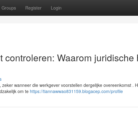
Groups
Register
Login
t controleren: Waarom juridische 
s
, zeker wanneer die werkgever voorstellen dergelijke overeenkomst . H
odzakelijk om te
https://tiannawwao831159.blogacep.com/profile