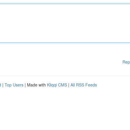
Rep
d
|
Top Users
| Made with
Kliqqi CMS
|
All RSS Feeds