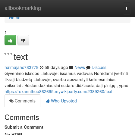
Home
allbookmarking
Togg
navi
Home
1
```text
haimajahc783779
59 days ago
News
Discuss
Gyvenimo išlaidos Lietuvoje: išsamus vadovas Norėdami įvertinti
tikrąjį biudžetą Lietuvoje, svarbu apsvarstyti kelis esminius
veiksniai . Būstas dažniausiai sudaro didžiausią dalį pinigų , ypač
https://roxannthoo862695.mywikiparty.com/2389260/text
Comments
Who Upvoted
Comments
Submit a Comment
No HTML