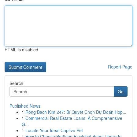
HTML is disabled
Report Page
Search
Go
Published News
1
Rồng Bạch Kim 247: Bí Quyết Chọn Dự Đoán Hợp...
1
Commercial Real Estate Loans: A Comprehensive
G...
1
Locate Your Ideal Captive Pet
1
How to Choose Portland Electrical Panel Upgrade...