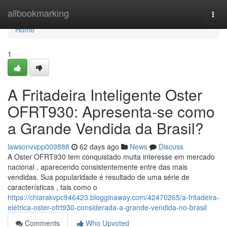
Home
allbookmarking
Togg
navi
Home
1
A Fritadeira Inteligente Oster
OFRT930: Apresenta-se como
a Grande Vendida da Brasil?
lawsonvvpp009888
62 days ago
News
Discuss
A Oster OFRT930 tem conquistado muita interesse em mercado
nacional , aparecendo consistentemente entre das mais
vendidas. Sua popularidade é resultado de uma série de
características , tais como o
https://chiarakvpc946423.blogginaway.com/42470265/a-fritadeira-
elétrica-oster-ofrt930-considerada-a-grande-vendida-no-brasil
Comments
Who Upvoted