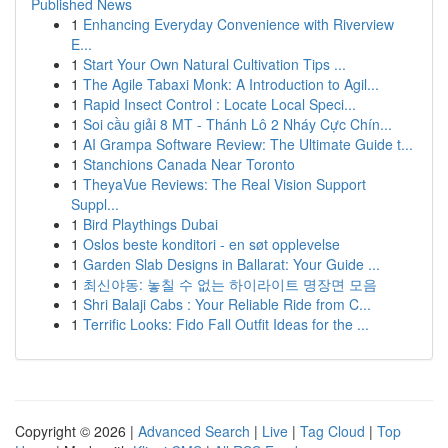
Published News
1
Enhancing Everyday Convenience with Riverview
E...
1
Start Your Own Natural Cultivation Tips ...
1
The Agile Tabaxi Monk: A Introduction to Agil...
1
Rapid Insect Control : Locate Local Speci...
1
Soi cầu giải 8 MT - Thánh Lô 2 Nháy Cực Chín...
1
AI Grampa Software Review: The Ultimate Guide t...
1
Stanchions Canada Near Toronto
1
TheyaVue Reviews: The Real Vision Support
Suppl...
1
Bird Playthings Dubai
1
Oslos beste konditori - en søt opplevelse
1
Garden Slab Designs in Ballarat: Your Guide ...
1
최신야동: 놓칠 수 없는 하이라이트 명장면 모음
1
Shri Balaji Cabs : Your Reliable Ride from C...
1
Terrific Looks: Fido Fall Outfit Ideas for the ...
Copyright © 2026 |
Advanced Search
|
Live
|
Tag Cloud
|
Top