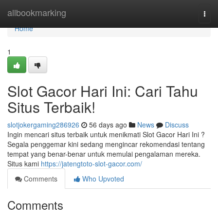
Home
allbookmarking
Togg
navi
Home
1
Slot Gacor Hari Ini: Cari Tahu
Situs Terbaik!
slotjokergaming286926
56 days ago
News
Discuss
Ingin mencari situs terbaik untuk menikmati Slot Gacor Hari Ini ?
Segala penggemar kini sedang mengincar rekomendasi tentang
tempat yang benar-benar untuk memulai pengalaman mereka.
Situs kami
https://jatengtoto-slot-gacor.com/
Comments
Who Upvoted
Comments