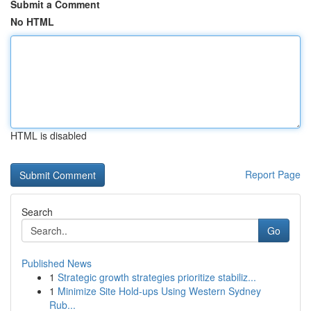
Submit a Comment
No HTML
HTML is disabled
Report Page
Search
Go
Published News
1
Strategic growth strategies prioritize stabiliz...
1
Minimize Site Hold-ups Using Western Sydney
Rub...