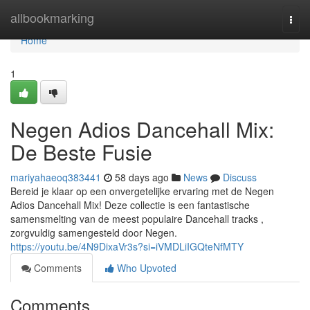
Home
allbookmarking
Togg
navi
Home
1
Negen Adios Dancehall Mix:
De Beste Fusie
mariyahaeoq383441
58 days ago
News
Discuss
Bereid je klaar op een onvergetelijke ervaring met de Negen
Adios Dancehall Mix! Deze collectie is een fantastische
samensmelting van de meest populaire Dancehall tracks ,
zorgvuldig samengesteld door Negen.
https://youtu.be/4N9DixaVr3s?si=iVMDLiIGQteNfMTY
Comments
Who Upvoted
Comments