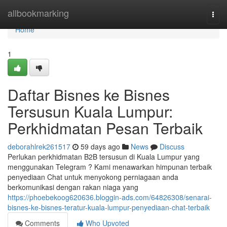
Home
allbookmarking
Togg
navi
Home
1
Daftar Bisnes ke Bisnes
Tersusun Kuala Lumpur:
Perkhidmatan Pesan Terbaik
deborahlrek261517
59 days ago
News
Discuss
Perlukan perkhidmatan B2B tersusun di Kuala Lumpur yang
menggunakan Telegram ? Kami menawarkan himpunan terbaik
penyediaan Chat untuk menyokong perniagaan anda
berkomunikasi dengan rakan niaga yang
https://phoebekoog620636.bloggin-ads.com/64826308/senarai-
bisnes-ke-bisnes-teratur-kuala-lumpur-penyediaan-chat-terbaik
Comments
Who Upvoted