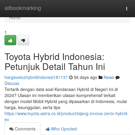
Home
allbookmarking
Togg
navi
Home
1
Toyota Hybrid Indonesia:
Petunjuk Detail Tahun Ini
hargavelozhybridindonesi181137
56 days ago
News
Discuss
Tertarik dengan data soal Kendaraan Hybrid di Negeri Ini di
2024? Ulasan ini memberikan ulasan komprehensif terkait
dengan model Mobil Hybrid yang dipasarkan di Indonesia, mulai
harga, keunggulan, serta tips
https://www.toyota.astra.co.id/product/kijang-innova-zenix-hybrid-
ev
Comments
Who Upvoted