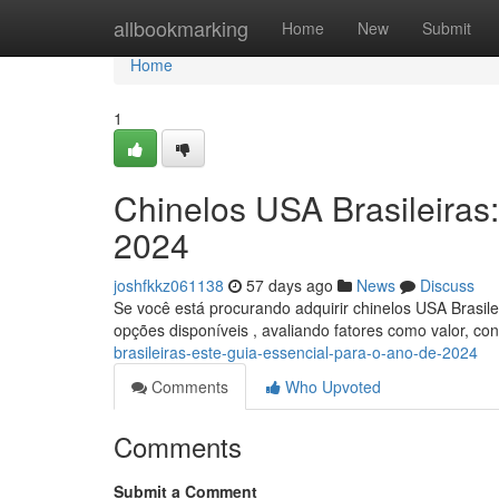
Home
allbookmarking
Home
New
Submit
Home
1
Chinelos USA Brasileiras
2024
joshfkkz061138
57 days ago
News
Discuss
Se você está procurando adquirir chinelos USA Brasile
opções disponíveis , avaliando fatores como valor, co
brasileiras-este-guia-essencial-para-o-ano-de-2024
Comments
Who Upvoted
Comments
Submit a Comment