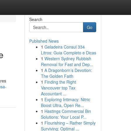
Search
Go
Published News
1
Geladeira Consul 334
e
Litros: Guia Completo e Dicas
1
Western Sydney Rubbish
Removal for Fast and Dep...
1
A Dragonborn’s Devotion:
The Golden Faith
ares
1
Finding the Right
usa-
Vancouver top Tax
Accountant ...
1
Exploring Intimacy: Nitric
Boost Ultra, Open Re...
1
Hastings Commercial Bin
Solutions: Your Local P...
1
Flourishing – Rather Simply
Surviving: Optimal ...