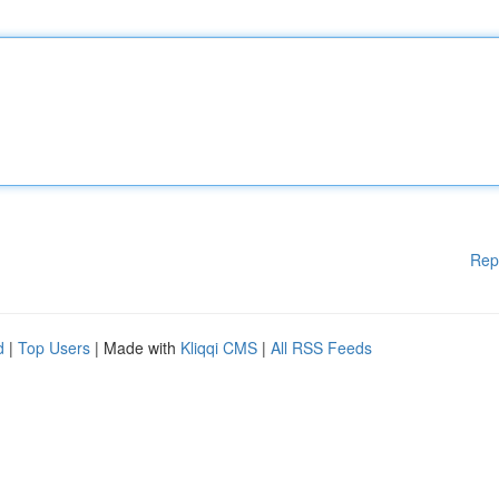
Rep
d
|
Top Users
| Made with
Kliqqi CMS
|
All RSS Feeds