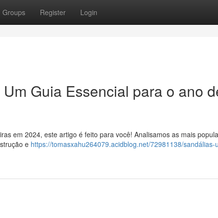
Groups
Register
Login
: Um Guia Essencial para o ano d
iras em 2024, este artigo é feito para você! Analisamos as mais popul
nstrução e
https://tomasxahu264079.acidblog.net/72981138/sandálias-