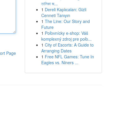
তালিকা জ...
1
Dereli Kaplıcaları: Gizli
Cenneti Tanıyın
1
The Line: Our Story and
Future
1
Poľovnícky e-shop: Váš
komplexný zdroj pre poľo...
1
City of Escorts: A Guide to
Arranging Dates
ort Page
1
Free NFL Games: Tune In
Eagles vs. Niners ...