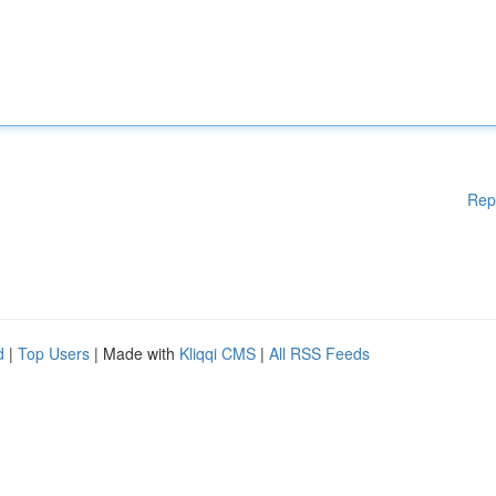
Rep
d
|
Top Users
| Made with
Kliqqi CMS
|
All RSS Feeds