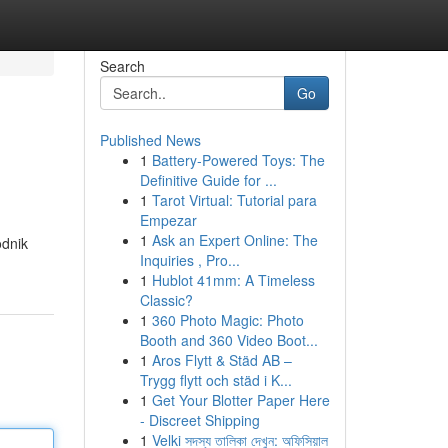
Search
Go
Published News
1
Battery-Powered Toys: The
Definitive Guide for ...
1
Tarot Virtual: Tutorial para
Empezar
1
Ask an Expert Online: The
odnik
Inquiries , Pro...
1
Hublot 41mm: A Timeless
Classic?
1
360 Photo Magic: Photo
Booth and 360 Video Boot...
1
Aros Flytt & Städ AB –
Trygg flytt och städ i K...
1
Get Your Blotter Paper Here
- Discreet Shipping
1
Velki সদস্য তালিকা দেখুন: অফিসিয়াল