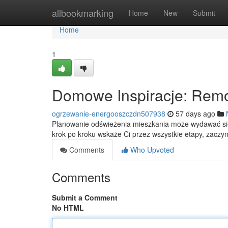
Home
allbookmarking
Home
New
Submit
Home
1
Domowe Inspiracje: Remon
ogrzewanie-energooszczdn507938
57 days ago
Planowanie odświeżenia mieszkania może wydawać się
krok po kroku wskaże Ci przez wszystkie etapy, zaczy
Comments
Who Upvoted
Comments
Submit a Comment
No HTML