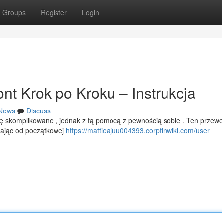
Groups
Register
Login
t Krok po Kroku – Instrukcja
News
Discuss
 skomplikowane , jednak z tą pomocą z pewnością sobie . Ten przew
nając od początkowej
https://mattieajuu004393.corpfinwiki.com/user