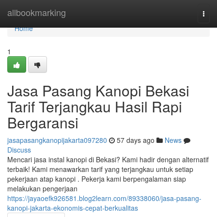
Home
allbookmarking
Togg
navi
Home
1
Jasa Pasang Kanopi Bekasi
Tarif Terjangkau Hasil Rapi
Bergaransi
jasapasangkanopijakarta097280
57 days ago
News
Discuss
Mencari jasa instal kanopi di Bekasi? Kami hadir dengan alternatif
terbaik! Kami menawarkan tarif yang terjangkau untuk setiap
pekerjaan atap kanopi . Pekerja kami berpengalaman siap
melakukan pengerjaan
https://jayaoefk926581.blog2learn.com/89338060/jasa-pasang-
kanopi-jakarta-ekonomis-cepat-berkualitas