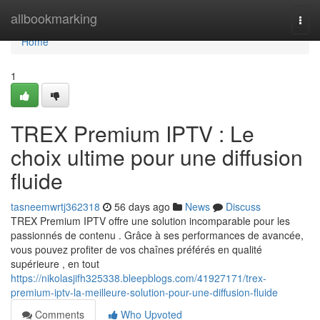
Home
allbookmarking
Togg
navi
Home
1
TREX Premium IPTV : Le
choix ultime pour une diffusion
fluide
tasneemwrtj362318
56 days ago
News
Discuss
TREX Premium IPTV offre une solution incomparable pour les
passionnés de contenu . Grâce à ses performances de avancée,
vous pouvez profiter de vos chaînes préférés en qualité
supérieure , en tout
https://nikolasjifh325338.bleepblogs.com/41927171/trex-
premium-iptv-la-meilleure-solution-pour-une-diffusion-fluide
Comments
Who Upvoted