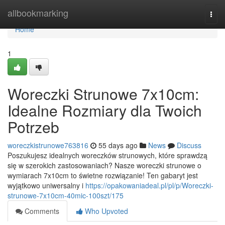
Home
allbookmarking
Togg
navi
Home
1
Woreczki Strunowe 7x10cm:
Idealne Rozmiary dla Twoich
Potrzeb
woreczkistrunowe763816
55 days ago
News
Discuss
Poszukujesz idealnych woreczków strunowych, które sprawdzą
się w szerokich zastosowaniach? Nasze woreczki strunowe o
wymiarach 7x10cm to świetne rozwiązanie! Ten gabaryt jest
wyjątkowo uniwersalny i
https://opakowaniadeal.pl/pl/p/Woreczki-
strunowe-7x10cm-40mic-100szt/175
Comments
Who Upvoted