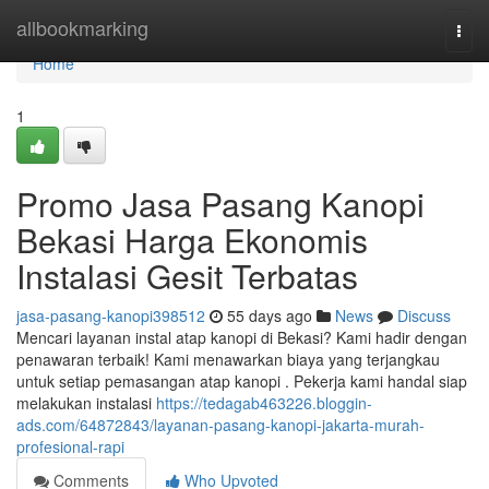
Home
allbookmarking
Togg
navi
Home
1
Promo Jasa Pasang Kanopi
Bekasi Harga Ekonomis
Instalasi Gesit Terbatas
jasa-pasang-kanopi398512
55 days ago
News
Discuss
Mencari layanan instal atap kanopi di Bekasi? Kami hadir dengan
penawaran terbaik! Kami menawarkan biaya yang terjangkau
untuk setiap pemasangan atap kanopi . Pekerja kami handal siap
melakukan instalasi
https://tedagab463226.bloggin-
ads.com/64872843/layanan-pasang-kanopi-jakarta-murah-
profesional-rapi
Comments
Who Upvoted