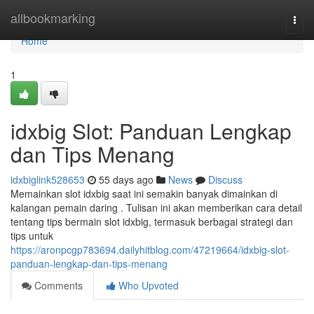
Home
allbookmarking
Togg
navi
Home
1
idxbig Slot: Panduan Lengkap
dan Tips Menang
idxbiglink528653
55 days ago
News
Discuss
Memainkan slot idxbig saat ini semakin banyak dimainkan di
kalangan pemain daring . Tulisan ini akan memberikan cara detail
tentang tips bermain slot idxbig, termasuk berbagai strategi dan
tips untuk
https://aronpcgp783694.dailyhitblog.com/47219664/idxbig-slot-
panduan-lengkap-dan-tips-menang
Comments
Who Upvoted