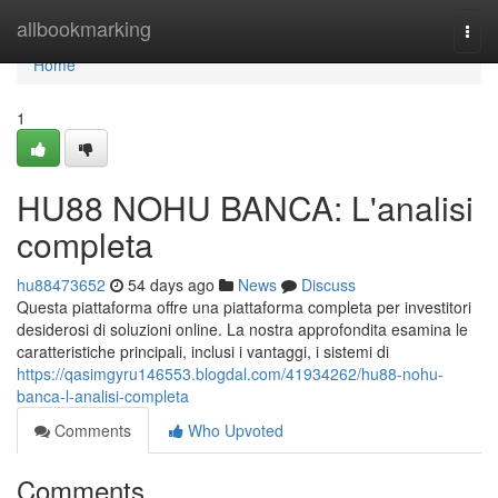
Home
allbookmarking
Togg
navi
Home
1
HU88 NOHU BANCA: L'analisi
completa
hu88473652
54 days ago
News
Discuss
Questa piattaforma offre una piattaforma completa per investitori
desiderosi di soluzioni online. La nostra approfondita esamina le
caratteristiche principali, inclusi i vantaggi, i sistemi di
https://qasimgyru146553.blogdal.com/41934262/hu88-nohu-
banca-l-analisi-completa
Comments
Who Upvoted
Comments