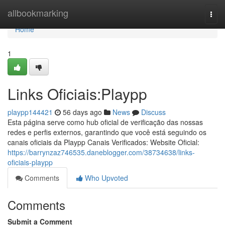
Home
allbookmarking
Togg
navi
Home
1
Links Oficiais:Playpp
playpp144421
56 days ago
News
Discuss
Esta página serve como hub oficial de verificação das nossas
redes e perfis externos, garantindo que você está seguindo os
canais oficiais da Playpp Canais Verificados: Website Oficial:
https://barrynzaz746535.daneblogger.com/38734638/links-
oficiais-playpp
Comments
Who Upvoted
Comments
Submit a Comment