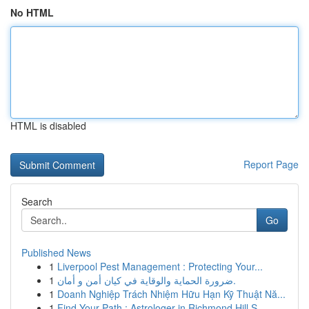
No HTML
HTML is disabled
Report Page
Search
Go
Published News
1
Liverpool Pest Management : Protecting Your...
1
ضرورة الحماية والوقاية في كيان أمن و أمان.
1
Doanh Nghiệp Trách Nhiệm Hữu Hạn Kỹ Thuật Nă...
1
Find Your Path : Astrologer in Richmond Hill S...