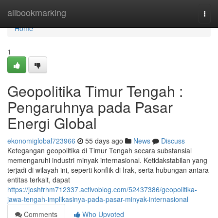
Home
allbookmarking
Togg
navi
Home
1
Geopolitika Timur Tengah :
Pengaruhnya pada Pasar
Energi Global
ekonomiglobal723966
55 days ago
News
Discuss
Ketegangan geopolitika di Timur Tengah secara substansial
memengaruhi industri minyak internasional. Ketidakstabilan yang
terjadi di wilayah ini, seperti konflik di Irak, serta hubungan antara
entitas terkait, dapat
https://joshfrhm712337.activoblog.com/52437386/geopolitika-
jawa-tengah-implikasinya-pada-pasar-minyak-internasional
Comments
Who Upvoted