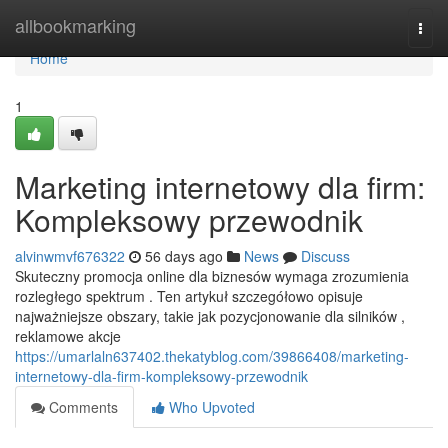
Home
allbookmarking
Togg
navi
Home
1
Marketing internetowy dla firm:
Kompleksowy przewodnik
alvinwmvf676322
56 days ago
News
Discuss
Skuteczny promocja online dla biznesów wymaga zrozumienia
rozległego spektrum . Ten artykuł szczegółowo opisuje
najważniejsze obszary, takie jak pozycjonowanie dla silników ,
reklamowe akcje
https://umarlaln637402.thekatyblog.com/39866408/marketing-
internetowy-dla-firm-kompleksowy-przewodnik
Comments
Who Upvoted