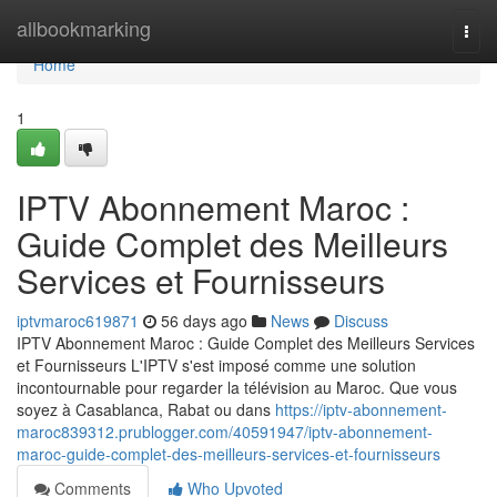
Home
allbookmarking
Togg
navi
Home
1
IPTV Abonnement Maroc :
Guide Complet des Meilleurs
Services et Fournisseurs
iptvmaroc619871
56 days ago
News
Discuss
IPTV Abonnement Maroc : Guide Complet des Meilleurs Services
et Fournisseurs L'IPTV s'est imposé comme une solution
incontournable pour regarder la télévision au Maroc. Que vous
soyez à Casablanca, Rabat ou dans
https://iptv-abonnement-
maroc839312.prublogger.com/40591947/iptv-abonnement-
maroc-guide-complet-des-meilleurs-services-et-fournisseurs
Comments
Who Upvoted