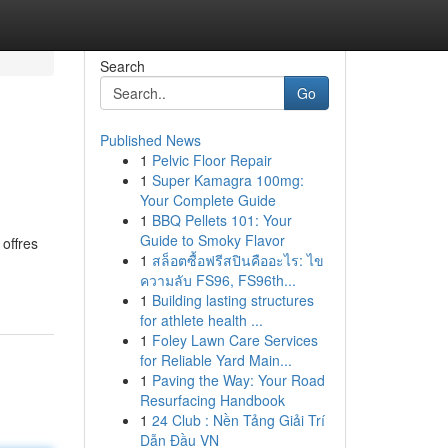
Search
Go
Published News
1
Pelvic Floor Repair
1
Super Kamagra 100mg:
Your Complete Guide
1
BBQ Pellets 101: Your
Guide to Smoky Flavor
offres
1
สล็อตซื้อฟรีสปินคืออะไร: ไข
ความลับ FS96, FS96th...
1
Building lasting structures
for athlete health ...
1
Foley Lawn Care Services
for Reliable Yard Main...
1
Paving the Way: Your Road
Resurfacing Handbook
1
24 Club : Nền Tảng Giải Trí
Dẫn Đầu VN