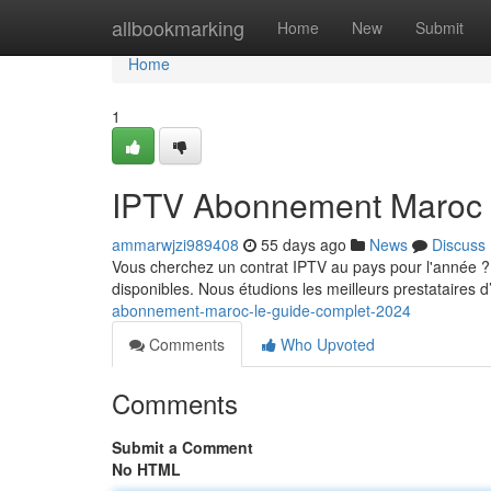
Home
allbookmarking
Home
New
Submit
Home
1
IPTV Abonnement Maroc 
ammarwjzi989408
55 days ago
News
Discuss
Vous cherchez un contrat IPTV au pays pour l'année ? 
disponibles. Nous étudions les meilleurs prestataires d
abonnement-maroc-le-guide-complet-2024
Comments
Who Upvoted
Comments
Submit a Comment
No HTML