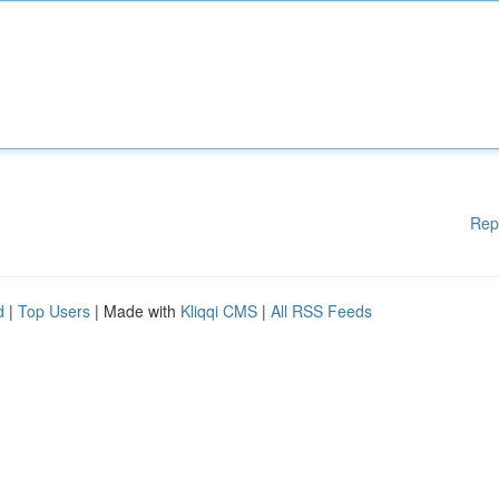
Rep
d
|
Top Users
| Made with
Kliqqi CMS
|
All RSS Feeds