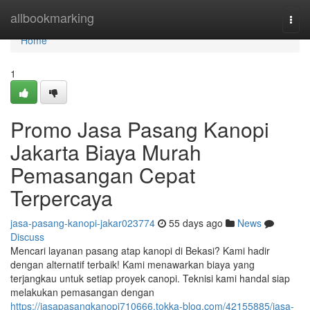
Home
allbookmarking
Togg
navi
Home
1
Promo Jasa Pasang Kanopi
Jakarta Biaya Murah
Pemasangan Cepat
Terpercaya
jasa-pasang-kanopi-jakar023774
55 days ago
News
Discuss
Mencari layanan pasang atap kanopi di Bekasi? Kami hadir
dengan alternatif terbaik! Kami menawarkan biaya yang
terjangkau untuk setiap proyek canopi. Teknisi kami handal siap
melakukan pemasangan dengan
https://jasapasangkanopi710666.tokka-blog.com/42155885/jasa-