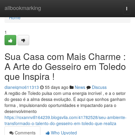
Home
allbookmarking
Togg
navi
Home
1
Sua Casa com Mais Charme :
A Arte do Gesseiro em Toledo
que Inspira !
dianeiqmo611313
55 days ago
News
Discuss
A região de Toledo pulsa com uma energia incrível , e a o setor
do gesso é a alma dessa evolução. É aqui que sonhos ganham
forma , impulsionando oportunidades e impactando para o
desenvolvimento
https://roxannvill164239.blogsvila.com/41782528/seu-ambiente-
transformado-o-talento-do-gesseiro-em-toledo-que-realiza
Comments
Who Upvoted