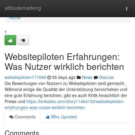
Home
allbookmarking
Togg
navi
Home
1
Websitepiloten Erfahrungen:
Was Nutzer wirklich berichten
websitepiloten171688
55 days ago
News
Discuss
Die Bewertungen von Nutzern zu Websitepiloten sind gemischt .
Während einige die Qualität der Unterstützung hervorheben und
eine gute Erfahrung berichten, gibt es auch Kritik hinsichtlich der
Preise und
https://binksites.com/story11464150/websitepiloten-
erfahrungen-was-nutzer-wirklich-berichten
Comments
Who Upvoted
Comments