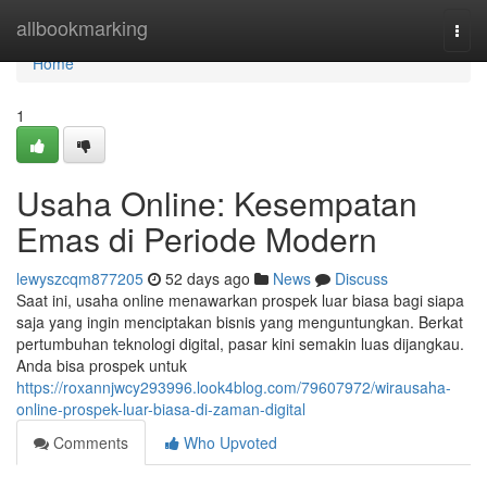
Home
allbookmarking
Togg
navi
Home
1
Usaha Online: Kesempatan
Emas di Periode Modern
lewyszcqm877205
52 days ago
News
Discuss
Saat ini, usaha online menawarkan prospek luar biasa bagi siapa
saja yang ingin menciptakan bisnis yang menguntungkan. Berkat
pertumbuhan teknologi digital, pasar kini semakin luas dijangkau.
Anda bisa prospek untuk
https://roxannjwcy293996.look4blog.com/79607972/wirausaha-
online-prospek-luar-biasa-di-zaman-digital
Comments
Who Upvoted