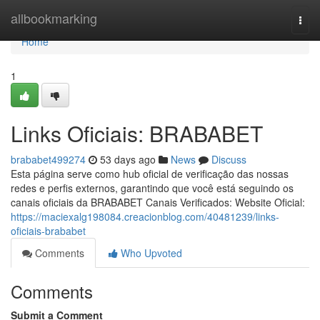
Home
allbookmarking
Togg
navi
Home
1
Links Oficiais: BRABABET
brababet499274
53 days ago
News
Discuss
Esta página serve como hub oficial de verificação das nossas
redes e perfis externos, garantindo que você está seguindo os
canais oficiais da BRABABET Canais Verificados: Website Oficial:
https://maciexalg198084.creacionblog.com/40481239/links-
oficiais-brababet
Comments
Who Upvoted
Comments
Submit a Comment