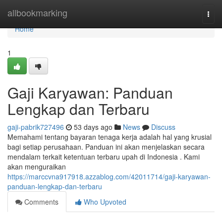
Home
allbookmarking
Togg
navi
Home
1
Gaji Karyawan: Panduan
Lengkap dan Terbaru
gaji-pabrik727496
53 days ago
News
Discuss
Memahami tentang bayaran tenaga kerja adalah hal yang krusial
bagi setiap perusahaan. Panduan ini akan menjelaskan secara
mendalam terkait ketentuan terbaru upah di Indonesia . Kami
akan menguraikan
https://marccvna917918.azzablog.com/42011714/gaji-karyawan-
panduan-lengkap-dan-terbaru
Comments
Who Upvoted