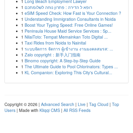
1
Long Beach Employment Lawyer
1
רופא ל הדירה : פתרון נוחה לשלומתכם
1
eSIM Speed Check: How Fast is Your Connection ?
1
Understanding Immigration Consultants in Noida
1
Boost Your Typing Speed: Free Online Games!
1
Peninsula House Maid Service Services : Sp...
1
NilaiToto: Tempat Memainkan Toto Digital ...
1
Taxi Rides from Noida to Nainital
1
ระบบจัดการ จัดการ ผู้เข้างาน งานมงคลสมรส: ...
1
Zalo copyright：新手入门指南
1
Binomo copyright: A Step-by-Step Guide
1
The Ultimate Guide to Pool Chlorinators: Types ...
1
KL Companion: Exploring This City's Cultural...
Copyright © 2026 |
Advanced Search
|
Live
|
Tag Cloud
|
Top
Users
| Made with
Kliqqi CMS
|
All RSS Feeds