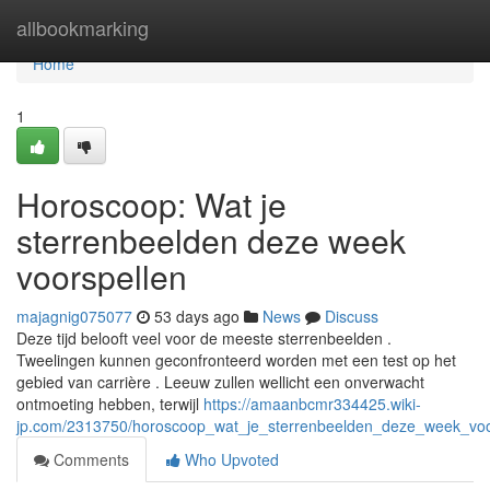
Home
allbookmarking
Home
1
Horoscoop: Wat je
sterrenbeelden deze week
voorspellen
majagnig075077
53 days ago
News
Discuss
Deze tijd belooft veel voor de meeste sterrenbeelden .
Tweelingen kunnen geconfronteerd worden met een test op het
gebied van carrière . Leeuw zullen wellicht een onverwacht
ontmoeting hebben, terwijl
https://amaanbcmr334425.wiki-
jp.com/2313750/horoscoop_wat_je_sterrenbeelden_deze_week_voo
Comments
Who Upvoted