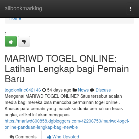
Home
allbookmarking
Togg
navi
Home
1
MARIWD TOGEL ONLINE:
Latihan Lengkap bagi Pemain
Baru
togelonline042146
54 days ago
News
Discuss
Mengenai MARIWD TOGEL ONLINE? Situs tersebut adalah
media bagi mereka bisa mencoba permainan togel online .
Khusus para pemain yang masuk ke dunia permainan tebak
angka, artikel ini akan mengupas
https://mariwd600858.dgbloggers.com/42206750/mariwd-togel-
online-panduan-lengkap-bagi-newbie
Comments
Who Upvoted