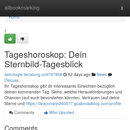
Home
allbookmarking
Togg
navi
Home
1
Tageshoroskop: Dein
Sternbild-Tagesblick
astrologie-beratung-onli797958
52 days ago
News
Discuss
Ihr Tageshoroskop gibt dir interessante Einsichten bezüglich
deinen kommenden Tag. Siehe, welche Herausforderungen und
Chancen {auf euch bevorstehen könnten. Vertrauen {auf deine
Sterne und
https://deaconqrjn260577.goabroadblog.com/profile
Comments
Who Upvoted
Comments