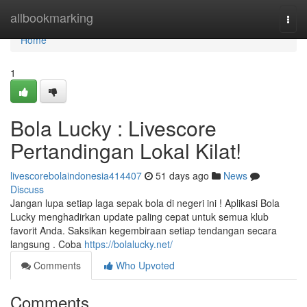
Home
allbookmarking
Togg
navi
Home
1
Bola Lucky : Livescore
Pertandingan Lokal Kilat!
livescorebolaindonesia414407
51 days ago
News
Discuss
Jangan lupa setiap laga sepak bola di negeri ini ! Aplikasi Bola
Lucky menghadirkan update paling cepat untuk semua klub
favorit Anda. Saksikan kegembiraan setiap tendangan secara
langsung . Coba
https://bolalucky.net/
Comments
Who Upvoted
Comments