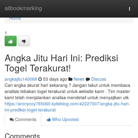
Home
allbookmarking
Togg
navi
Home
1
Angka Jitu Hari Ini: Prediksi
Togel Terakurat!
angkajitu140068
53 days ago
News
Discuss
Cari angka akurat hari sekarang ? Jangan takut untuk membaca
analisis tebakan togel terakurat untuk website kami . Tim master
kami telah menjalankan analisa mendetail untuk menyajikan utk
https://aronycoy765060.kylieblog.com/42227007/angka-jitu-hari-
ini-prediksi-togel-terakurat
Comments
Who Upvoted
Comments