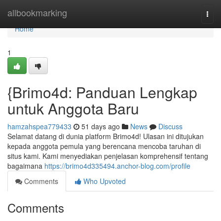
Home
allbookmarking
Togg
navi
Home
1
{Brimo4d: Panduan Lengkap
untuk Anggota Baru
hamzahspea779433
51 days ago
News
Discuss
Selamat datang di dunia platform Brimo4d! Ulasan ini ditujukan
kepada anggota pemula yang berencana mencoba taruhan di
situs kami. Kami menyediakan penjelasan komprehensif tentang
bagaimana
https://brimo4d335494.anchor-blog.com/profile
Comments
Who Upvoted
Comments