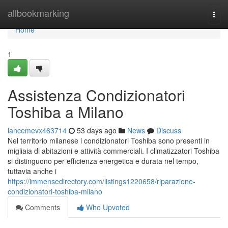
Home
allbookmarking
Togg
navi
Home
1
Assistenza Condizionatori
Toshiba a Milano
lancemevx463714
53 days ago
News
Discuss
Nel territorio milanese i condizionatori Toshiba sono presenti in
migliaia di abitazioni e attività commerciali. I climatizzatori Toshiba
si distinguono per efficienza energetica e durata nel tempo,
tuttavia anche i
https://immensedirectory.com/listings1220658/riparazione-
condizionatori-toshiba-milano
Comments
Who Upvoted