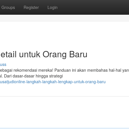
Groups
Register
Login
Detail untuk Orang Baru
cuss
r sebagai rekomendasi mereka! Panduan ini akan membahas hal-hal yan
l. Dari dasar-dasar hingga strategi
pusatjudionline-langkah-langkah-lengkap-untuk-orang-baru