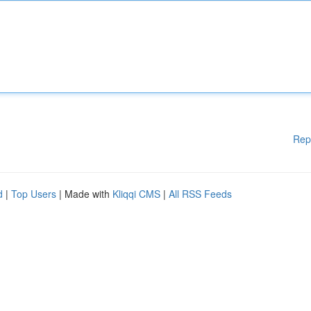
Rep
d
|
Top Users
| Made with
Kliqqi CMS
|
All RSS Feeds