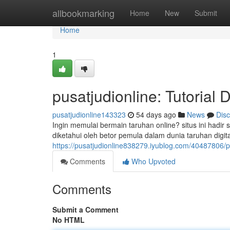
Home
allbookmarking
Home
New
Submit
Home
1
pusatjudionline: Tutorial 
pusatjudionline143323
54 days ago
News
Dis
Ingin memulai bermain taruhan online? situs ini hadi
diketahui oleh betor pemula dalam dunia taruhan digita
https://pusatjudionline838279.iyublog.com/40487806/
Comments
Who Upvoted
Comments
Submit a Comment
No HTML