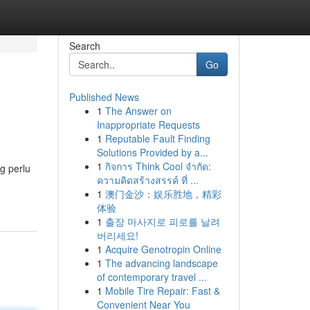
Search
Go
Published News
1
The Answer on
Inappropriate Requests
1
Reputable Fault Finding
Solutions Provided by a...
1
กิจการ Think Cool จำกัด:
g perlu
ความคิดสร้างสรรค์ ที่ ...
1
澳门金沙：娱乐胜地，精彩
体验
1
출장 마사지로 피로를 날려
버리세요!
1
Acquire Genotropin Online
1
The advancing landscape
of contemporary travel ...
1
Mobile Tire Repair: Fast &
Convenient Near You