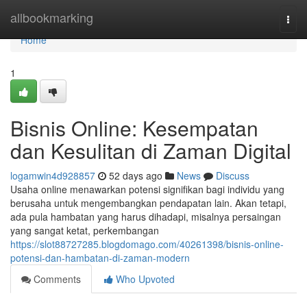
Home
allbookmarking
Togg
navi
Home
1
Bisnis Online: Kesempatan
dan Kesulitan di Zaman Digital
logamwin4d928857
52 days ago
News
Discuss
Usaha online menawarkan potensi signifikan bagi individu yang
berusaha untuk mengembangkan pendapatan lain. Akan tetapi,
ada pula hambatan yang harus dihadapi, misalnya persaingan
yang sangat ketat, perkembangan
https://slot88727285.blogdomago.com/40261398/bisnis-online-
potensi-dan-hambatan-di-zaman-modern
Comments
Who Upvoted