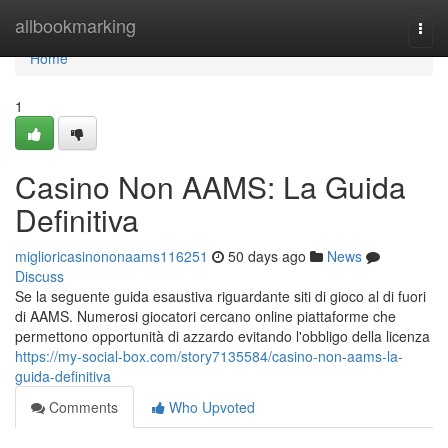
Home
allbookmarking
Togg
navi
Home
1
Casino Non AAMS: La Guida
Definitiva
miglioricasinononaams116251
50 days ago
News
Discuss
Se la seguente guida esaustiva riguardante siti di gioco al di fuori
di AAMS. Numerosi giocatori cercano online piattaforme che
permettono opportunità di azzardo evitando l'obbligo della licenza
https://my-social-box.com/story7135584/casino-non-aams-la-
guida-definitiva
Comments
Who Upvoted