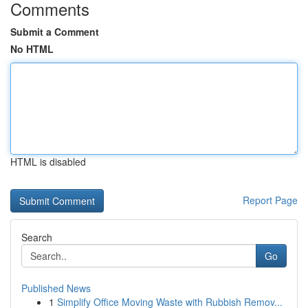
Comments
Submit a Comment
No HTML
HTML is disabled
Report Page
Search
Go
Published News
1
Simplify Office Moving Waste with Rubbish Remov...