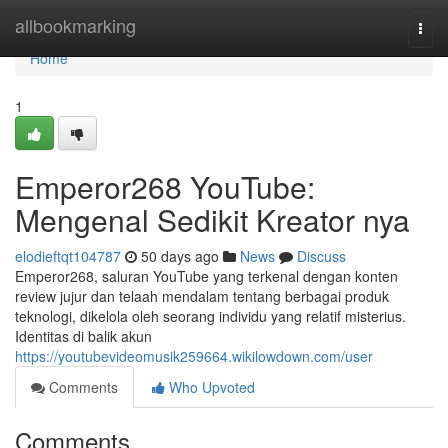
Home
allbookmarking
Togg
navi
Home
1
Emperor268 YouTube:
Mengenal Sedikit Kreator nya
elodieftqt104787
50 days ago
News
Discuss
Emperor268, saluran YouTube yang terkenal dengan konten
review jujur dan telaah mendalam tentang berbagai produk
teknologi, dikelola oleh seorang individu yang relatif misterius.
Identitas di balik akun
https://youtubevideomusik259664.wikilowdown.com/user
Comments
Who Upvoted
Comments