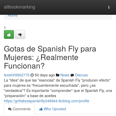
Home
allbookmarking
Togg
navi
Home
1
Gotas de Spanish Fly para
Mujeres: ¿Realmente
Funcionan?
lexiehhli562770
50 days ago
News
Discuss
La "idea" de que las "esencias" de Spanish Fly "producen efecto"
para mujeres es "frecuentemente escuchada", pero ¿es
"verdadera"? Es importante "comprender" que el Spanish Fly, una
"preparación" a base de aceites
https://girltakesspanishfly348944.tkzblog.com/profile
Comments
Who Upvoted