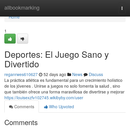
Home
allbookmarking
Togg
navi
Home
1
Deportes: El Juego Sano y
Divertido
reganrwes610627
52 days ago
News
Discuss
La práctica atlética es fundamental para un crecimiento holístico
de los jóvenes . Unirse a juegos no solo fomenta la salud , sino
que también ofrece una forma maravillosa de divertirse y mejorar
https://louisexzfv102745.wikibyby.com/user
Comments
Who Upvoted
Comments