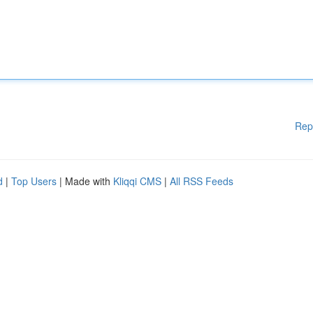
Rep
d
|
Top Users
| Made with
Kliqqi CMS
|
All RSS Feeds