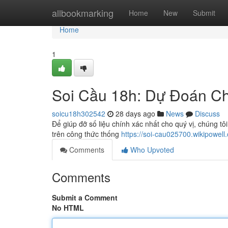
Home
allbookmarking
Home
New
Submit
Home
1
Soi Cầu 18h: Dự Đoán C
soicu18h302542
28 days ago
News
Discuss
Để giúp đỡ số liệu chính xác nhất cho quý vị, chúng t
trên công thức thống
https://soi-cau025700.wikipowell
Comments
Who Upvoted
Comments
Submit a Comment
No HTML