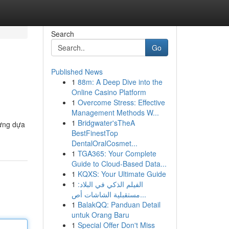
Search
Go
Published News
1
88m: A Deep Dive into the
Online Casino Platform
1
Overcome Stress: Effective
Management Methods W...
1
Bridgwater'sTheA
dựng dựa
BestFinestTop
DentalOralCosmet...
1
TGA365: Your Complete
Guide to Cloud-Based Data...
1
KQXS: Your Ultimate Guide
1
الفيلم الذكي في البلاد:
مستقبلية الشاشات أص...
1
BalakQQ: Panduan Detail
untuk Orang Baru
1
Special Offer Don't Miss