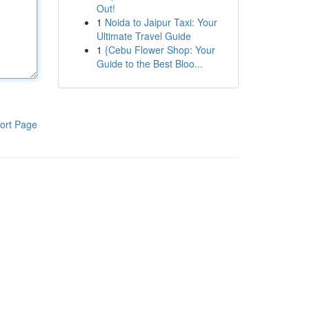
Out!
1
Noida to Jaipur Taxi: Your
Ultimate Travel Guide
1
{Cebu Flower Shop: Your
Guide to the Best Bloo...
ort Page