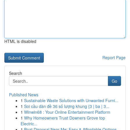
HTML is disabled
Report Page
Search
Go
Published News
1
Sustainable Waste Solutions with Unwanted Furni...
1
Soi cầu dàn đề 36 số lượng khung {3 | ba | 3...
1
Winwin68 : Your Online Entertainment Platform
1
Why Homeowners Trust Downers Grove top
Electric...
1
Boat Disposal Near Me: Easy & Affordable Options