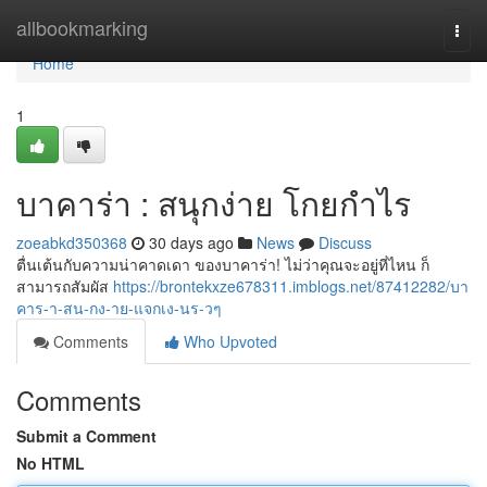
Home
allbookmarking
Togg
navi
Home
1
บาคาร่า : สนุกง่าย โกยกำไร
zoeabkd350368
30 days ago
News
Discuss
ตื่นเต้นกับความน่าคาดเดา ของบาคาร่า! ไม่ว่าคุณจะอยู่ที่ไหน ก็
สามารถสัมผัส
https://brontekxze678311.imblogs.net/87412282/บา
คาร-า-สน-กง-าย-แจกเง-นร-วๆ
Comments
Who Upvoted
Comments
Submit a Comment
No HTML