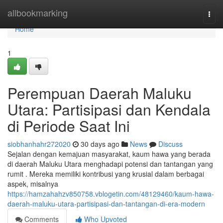
Home
allbookmarking
Togg
navi
Home
1
Perempuan Daerah Maluku
Utara: Partisipasi dan Kendala
di Periode Saat Ini
siobhanhahr272020
30 days ago
News
Discuss
Sejalan dengan kemajuan masyarakat, kaum hawa yang berada
di daerah Maluku Utara menghadapi potensi dan tantangan yang
rumit . Mereka memiliki kontribusi yang krusial dalam berbagai
aspek, misalnya
https://hamzahahzv850758.vblogetin.com/48129460/kaum-hawa-
daerah-maluku-utara-partisipasi-dan-tantangan-di-era-modern
Comments
Who Upvoted