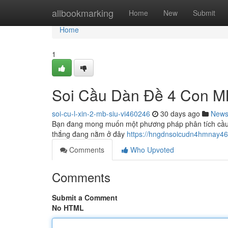
Home
allbookmarking
Home
New
Submit
Home
1
Soi Cầu Dàn Đề 4 Con M
soi-cu-l-xin-2-mb-siu-vi460246
30 days ago
New
Bạn đang mong muốn một phương pháp phân tích cầu đề
thắng đang nằm ở đây
https://hngdnsoicudn4hmnay464
Comments
Who Upvoted
Comments
Submit a Comment
No HTML