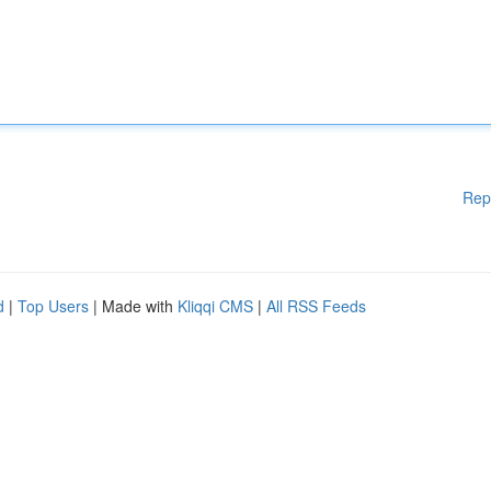
Rep
d
|
Top Users
| Made with
Kliqqi CMS
|
All RSS Feeds