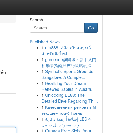
Search
Go
Published News
1
ufa888: คู่มือฉบับสมบูรณ์
สำหรับมือใหม่
1
gameone娛樂城：新手入門
初學者指南與技巧策略玩法
1
Synthetic Sports Grounds
iến
Bangalore: A Comple...
1
Realizing Your Dream
Renewed Babies in Austra...
1
Unlocking EE88: The
Detailed Dive Regarding Thi...
1
Качественный ремонт в М
текущем году: Тренд...
1
إضاءة أرضية دائرية LED 4
وات مصر: دليل شامل
1
Canada Free Slots: Your