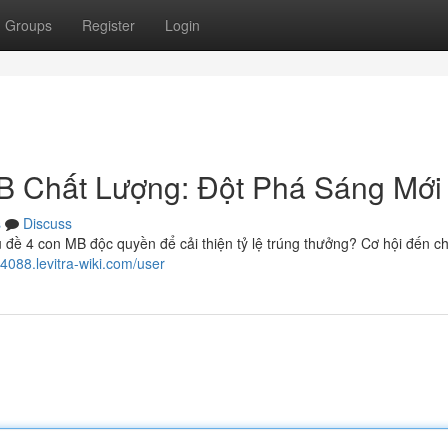
Groups
Register
Login
B Chất Lượng: Đột Phá Sáng Mới
s
Discuss
 4 con MB độc quyền để cải thiện tỷ lệ trúng thưởng? Cơ hội đến ch
088.levitra-wiki.com/user