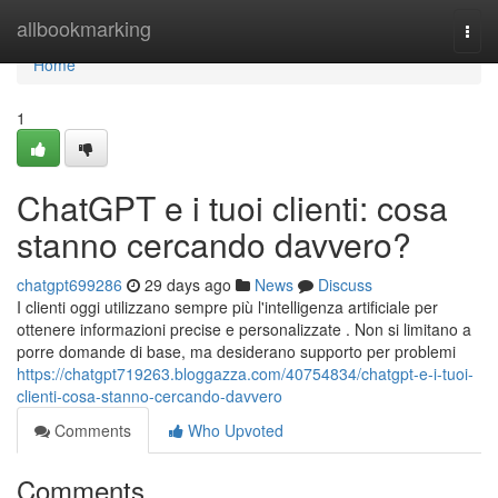
Home
allbookmarking
Togg
navi
Home
1
ChatGPT e i tuoi clienti: cosa
stanno cercando davvero?
chatgpt699286
29 days ago
News
Discuss
I clienti oggi utilizzano sempre più l'intelligenza artificiale per
ottenere informazioni precise e personalizzate . Non si limitano a
porre domande di base, ma desiderano supporto per problemi
https://chatgpt719263.bloggazza.com/40754834/chatgpt-e-i-tuoi-
clienti-cosa-stanno-cercando-davvero
Comments
Who Upvoted
Comments